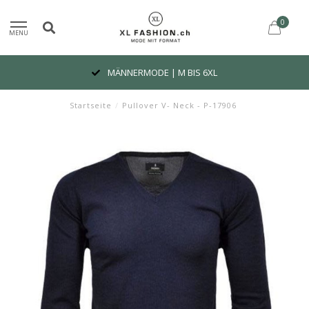
0
MENU
MÄNNERMODE | M BIS 6XL
Startseite
/
Pullover V- Neck - P-17906