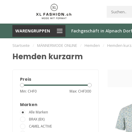
ÄNNERMODE | M
ab Fr. 200.- |
SCHNELLE LIEFERUN
WARENGRUPPEN
Fachgeschäft in Alpnach Dor
BIS 6XL
GRATISVERSAND
PER POST
Startseite
/
MÄNNERMODE ONLINE
/
Hemden
/
Hemden kurz
Hemden kurzarm
Preis
Min: CHF
0
Max: CHF
300
Marken
Alle Marken
BRAX (BX)
CAMEL ACTIVE