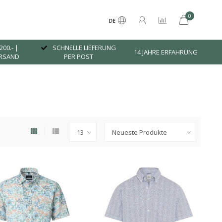
0
DE
200.- |
SCHNELLE LIEFERUNG
14 JAHRE ERFAHRUNG
ERSAND
PER POST