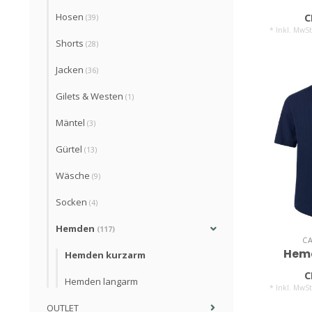
Hosen
C
(39)
* Inkl. MwSt
Shorts
(28)
Jacken
(36)
Gilets & Westen
(1)
Mäntel
(3)
Gürtel
(13)
Wäsche
(9)
Socken
(4)
Hemden
(117)
C
Hem
Hemden kurzarm
C
Hemden langarm
* Inkl. MwSt
OUTLET