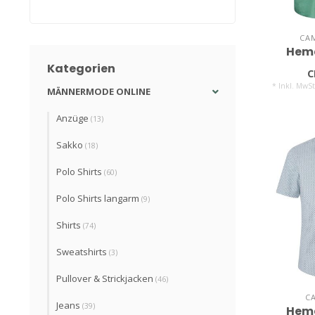
CA
Hem
Kategorien
C
* Inkl. MwSt
MÄNNERMODE ONLINE
Anzüge
(13)
Sakko
(18)
Polo Shirts
(60)
Polo Shirts langarm
(9)
Shirts
(74)
Sweatshirts
(3)
Pullover & Strickjacken
(46)
C
Jeans
(39)
Hem