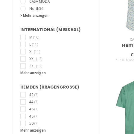
CASA MODA
North56
Mehr anzeigen
INTERNATIONAL (M BIS 6XL)
M
(10)
C
L
(11)
Hem
XL
(11)
C
XXL
(12)
* Inkl. MwSt
3XL
(12)
Mehr anzeigen
HEMDEN (KRAGENGRÖSSE)
42
(7)
44
(7)
46
(7)
48
(7)
50
(7)
Mehr anzeigen