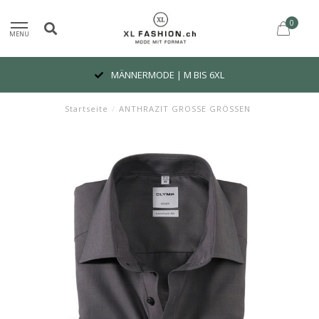
0
MENU
MÄNNERMODE | M BIS 6XL
Startseite
/
ANTHRAZIT GROSSE GRÖSSEN