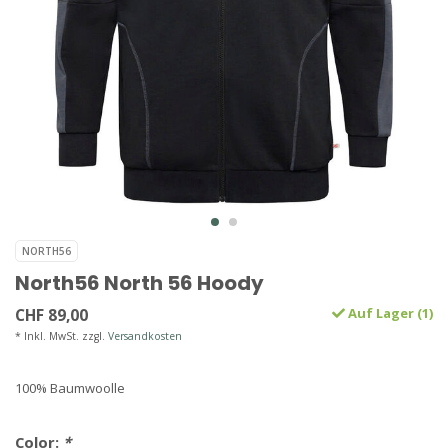
NORTH56
North56 North 56 Hoody
CHF 89,00
Auf Lager (1)
* Inkl. MwSt. zzgl.
Versandkosten
100% Baumwoolle
Color:
*