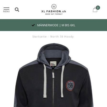
0
MENU
MÄNNERMODE | M BIS 6XL
Startseite
/
North 56 Hoody