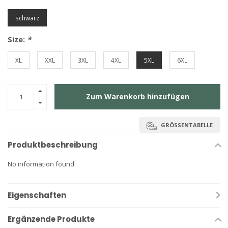
schwarz
Size:
*
XL
XXL
3XL
4XL
5XL
6XL
Zum Warenkorb hinzufügen
GRÖSSENTABELLE
Produktbeschreibung
No information found
Eigenschaften
Ergänzende Produkte