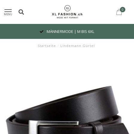
0
MENU
MÄNNERMODE | M BIS 6XL
Startseite
/
Lindemann Gürtel