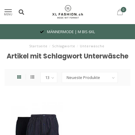
0
MENU
MÄNNERMODE | M BIS 6XL
Startseite
/
Schlagworte
/
Unterwäsche
Artikel mit Schlagwort Unterwäsche