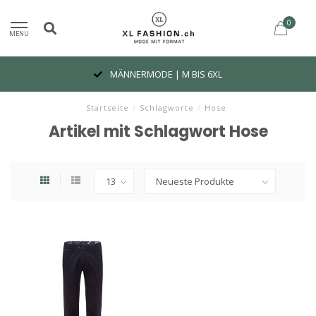
0
MENU
MÄNNERMODE | M BIS 6XL
Startseite
/
Schlagworte
/
Hose
Artikel mit Schlagwort Hose