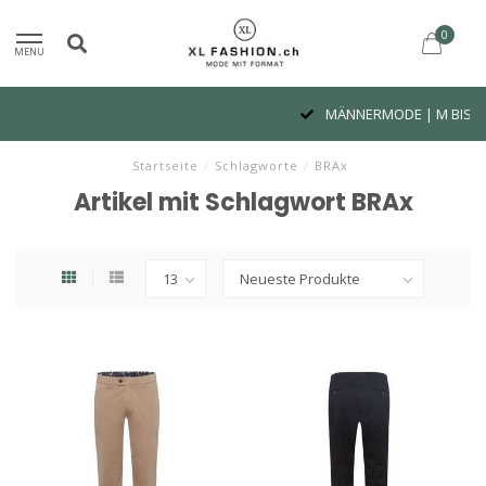
0
MENU
MÄNNERMODE | M BIS 6XL
Startseite
/
Schlagworte
/
BRAx
Artikel mit Schlagwort BRAx