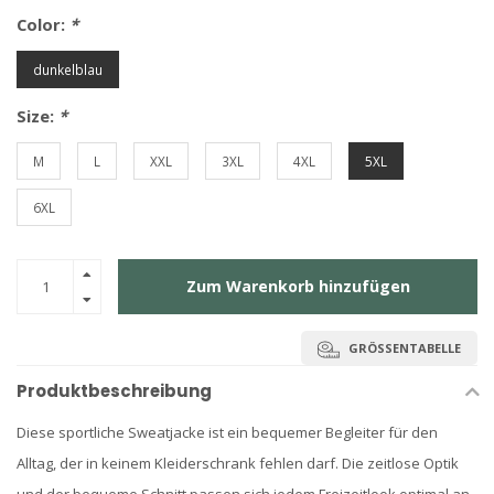
Color:
*
dunkelblau
Size:
*
M
L
XXL
3XL
4XL
5XL
6XL
Zum Warenkorb hinzufügen
GRÖSSENTABELLE
Produktbeschreibung
Diese sportliche Sweatjacke ist ein bequemer Begleiter für den
Alltag, der in keinem Kleiderschrank fehlen darf. Die zeitlose Optik