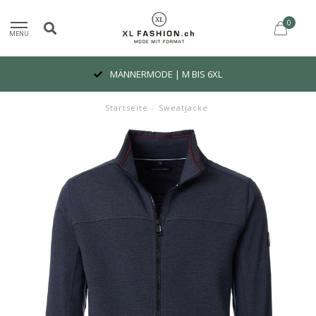
0
MENU
MÄNNERMODE | M BIS 6XL
Startseite
/
Sweatjacke