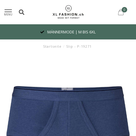
0
MENU
MÄNNERMODE | M BIS 6XL
Startseite
/
Slip - P-19271