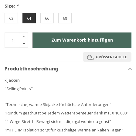
Size:
*
62
64
66
68
Zum Warenkorb hinzufügen
GRÖSSENTABELLE
Produktbeschreibung
kijacken
"Selling Points"
"Technische, warme Skijacke für höchste Anforderungen"
"Rundum geschützt bei jedem Wetterabenteuer dank mTEX 10.000"
"4-Wege-Stretch: Bewegt sich mit dir, egal wohin du gehst"
"mTHERM Isolation sorgt für kuschelige Wärme an kalten Tagen"