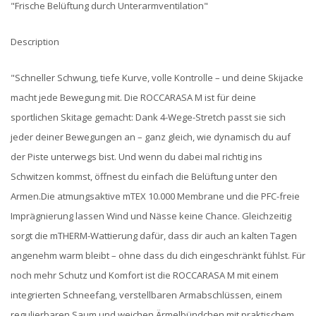
"Frische Belüftung durch Unterarmventilation"
Description
"Schneller Schwung, tiefe Kurve, volle Kontrolle – und deine Skijacke
macht jede Bewegung mit. Die ROCCARASA M ist für deine
sportlichen Skitage gemacht: Dank 4-Wege-Stretch passt sie sich
jeder deiner Bewegungen an – ganz gleich, wie dynamisch du auf
der Piste unterwegs bist. Und wenn du dabei mal richtig ins
Schwitzen kommst, öffnest du einfach die Belüftung unter den
Armen.Die atmungsaktive mTEX 10.000 Membrane und die PFC-freie
Imprägnierung lassen Wind und Nässe keine Chance. Gleichzeitig
sorgt die mTHERM-Wattierung dafür, dass dir auch an kalten Tagen
angenehm warm bleibt – ohne dass du dich eingeschränkt fühlst. Für
noch mehr Schutz und Komfort ist die ROCCARASA M mit einem
integrierten Schneefang, verstellbaren Armabschlüssen, einem
regulierbaren Saum und weichen Ärmelbündchen mit praktischem