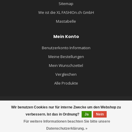
Sitemap
We ist die XL FASHIOn.ch GmbH
Mastabelle
Mein Konto
Benutzerkonto Information
Meine Bestellungen
Mein Wunschzettel
Vergleichen
Alle Produkte
Wir benutzen Cookies nur für interne Zwecke um den Webshop zu
© Copyright 2026 XL FASHION.ch - MÄNNERMODE GROSSE GRÖSSEN -
verbessern. Ist das in Ordnung?
Ja
Nein
Powered by
Lightspeed
- Theme by
Dyvelopment
Für weitere Informationen beachten Sie bitte unsere
Datenschutzerklärung. »