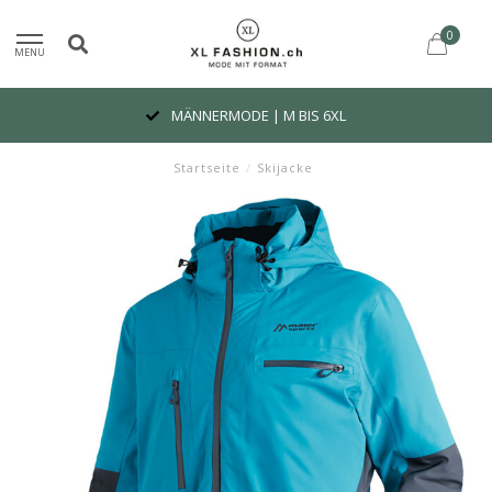
0
MENU
MÄNNERMODE | M BIS 6XL
Startseite
/
Skijacke