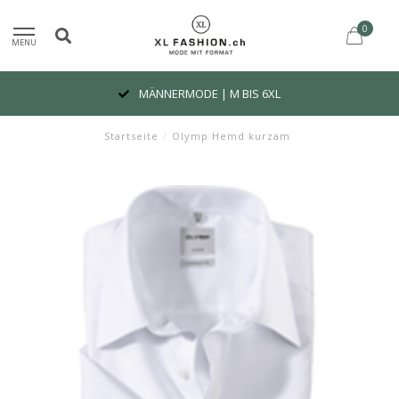
0
MENU
MÄNNERMODE | M BIS 6XL
Startseite
/
Olymp Hemd kurzam