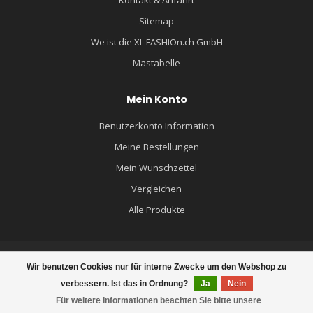
Kontakt & Anfahrt
Sitemap
We ist die XL FASHIOn.ch GmbH
Mastabelle
Mein Konto
Benutzerkonto Information
Meine Bestellungen
Mein Wunschzettel
Vergleichen
Alle Produkte
Wir benutzen Cookies nur für interne Zwecke um den Webshop zu
© Copyright 2026 XL FASHION.ch - MÄNNERMODE GROSSE GRÖSSEN -
verbessern. Ist das in Ordnung?
Ja
Nein
Powered by
Lightspeed
- Theme by
Dyvelopment
Für weitere Informationen beachten Sie bitte unsere