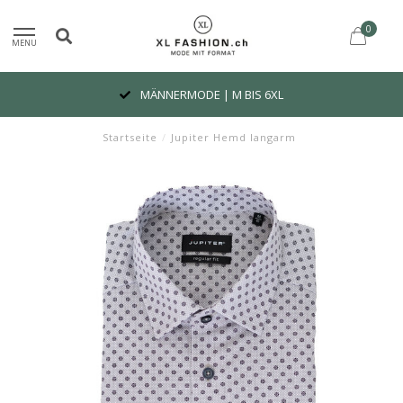
0
MENU
MÄNNERMODE | M BIS 6XL
Startseite
/
Jupiter Hemd langarm