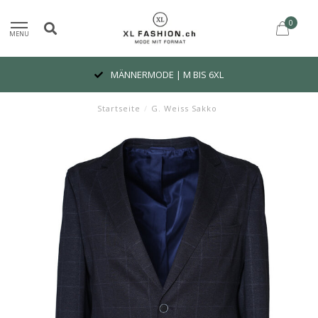
0
MENU
MÄNNERMODE | M BIS 6XL
Startseite
/
G. Weiss Sakko