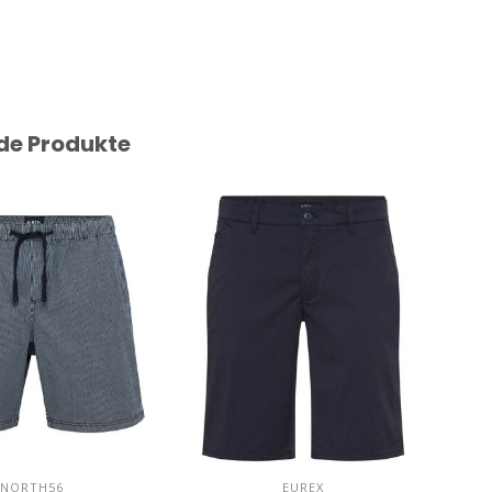
de Produkte
NORTH56
EUREX