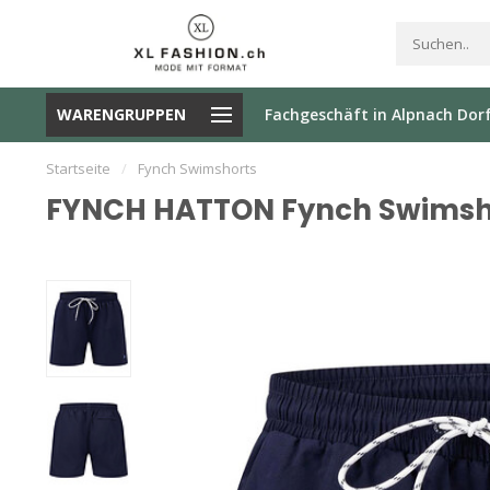
ÄNNERMODE | M
ab Fr. 200.- |
SCHNELLE LIEFERUN
WARENGRUPPEN
Fachgeschäft in Alpnach Dor
BIS 6XL
GRATISVERSAND
PER POST
Startseite
/
Fynch Swimshorts
FYNCH HATTON Fynch Swimsh