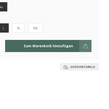
au
L
XL
5XL
Zum Warenkorb hinzufügen
GRÖSSENTABELLE