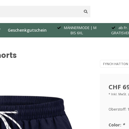
G
MÄNNERMODE | M
ab Fr. 
f
Geschenkgutschein
14 JAHRE ERFAHRUNG
BIS 6XL
GRATISV
orts
FYNCH HATTON
CHF 69
* Inkl. MwSt. 
Oberstoff:
Color:
*