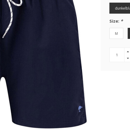
dunkelbl
Size:
*
M