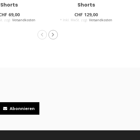
Shorts
Shorts
CHF 69,00
CHF 129,00
t. zzgl.
Versandkosten
* Inkl. MwSt. zzgl.
Versandkosten
*
Abonnieren