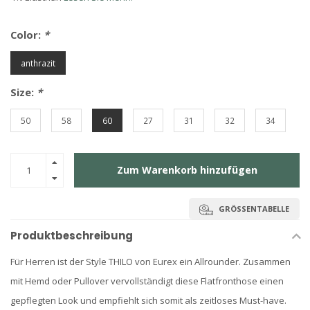
Color:
*
anthrazit
Size:
*
50
58
60
27
31
32
34
Zum Warenkorb hinzufügen
GRÖSSENTABELLE
Produktbeschreibung
Für Herren ist der Style THILO von Eurex ein Allrounder. Zusammen
mit Hemd oder Pullover vervollständigt diese Flatfronthose einen
gepflegten Look und empfiehlt sich somit als zeitloses Must-have.