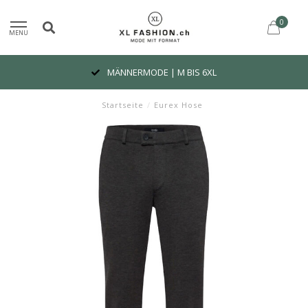
0
MENU
MÄNNERMODE | M BIS 6XL
Startseite
/
Eurex Hose