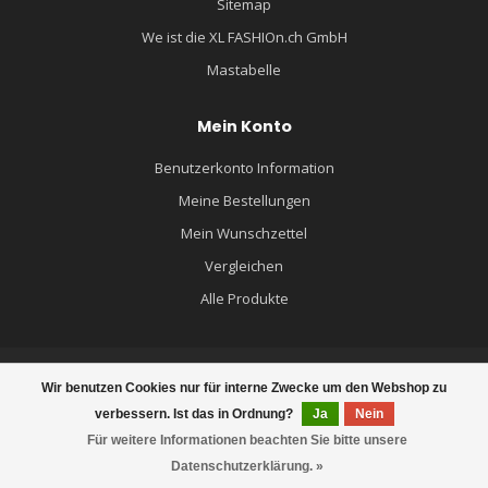
Sitemap
We ist die XL FASHIOn.ch GmbH
Mastabelle
Mein Konto
Benutzerkonto Information
Meine Bestellungen
Mein Wunschzettel
Vergleichen
Alle Produkte
Wir benutzen Cookies nur für interne Zwecke um den Webshop zu
© Copyright 2026 XL FASHION.ch - MÄNNERMODE GROSSE GRÖSSEN -
verbessern. Ist das in Ordnung?
Ja
Nein
Powered by
Lightspeed
- Theme by
Dyvelopment
Für weitere Informationen beachten Sie bitte unsere
Datenschutzerklärung. »