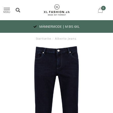
0
MENU
MÄNNERMODE | M BIS 6XL
Startseite
/
Alberto Jeans