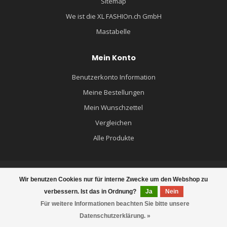
Sitemap
We ist die XL FASHIOn.ch GmbH
Mastabelle
Mein Konto
Benutzerkonto Information
Meine Bestellungen
Mein Wunschzettel
Vergleichen
Alle Produkte
Wir benutzen Cookies nur für interne Zwecke um den Webshop zu
© Copyright 2026 XL FASHION.ch - MÄNNERMODE GROSSE GRÖSSEN -
verbessern. Ist das in Ordnung?
Ja
Nein
Powered by
Lightspeed
- Theme by
Dyvelopment
Für weitere Informationen beachten Sie bitte unsere
Datenschutzerklärung. »