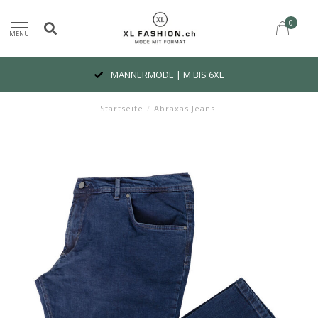
0
MENU
MÄNNERMODE | M BIS 6XL
Startseite
/
Abraxas Jeans