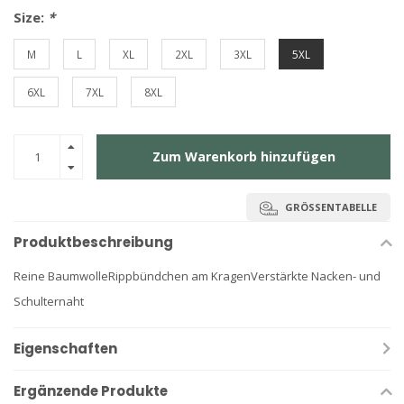
Size:
*
M
L
XL
2XL
3XL
5XL
6XL
7XL
8XL
Zum Warenkorb hinzufügen
GRÖSSENTABELLE
Produktbeschreibung
Reine Baumwolle
Rippbündchen am Kragen
Verstärkte Nacken- und
Schulternaht
Eigenschaften
Ergänzende Produkte