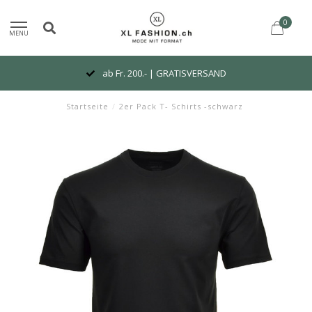
0
MENU
ab Fr. 200.- | GRATISVERSAND
Startseite
/
2er Pack T- Schirts -schwarz